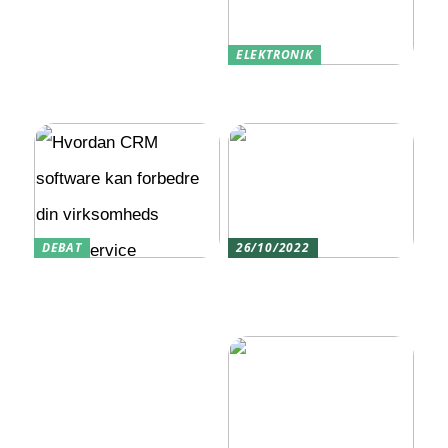
ELEKTRONIK
Udlandstelefoni: Sådan
Holder Du Forbindelsen
DEBAT
26/10/2022
Hvordan CRM software
Tag på hyggelig
kan forbedre din
vandpibecafé med
virksomheds
vennerne
kundeservice