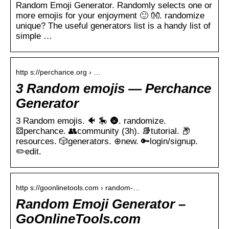
Random Emoji Generator. Randomly selects one or
more emojis for your enjoyment 🙂 👐. randomize
unique? The useful generators list is a handy list of
simple …
http s://perchance.org › …
3 Random emojis ― Perchance
Generator
3 Random emojis. 🐠 🎠 🌚. randomize.
⚄︎perchance. 👥︎community (3h). 📚︎tutorial. 📦︎
resources. 🎲︎generators. ⊕︎new. 🔑︎login/signup.
✏️︎edit.
http s://goonlinetools.com › random-…
Random Emoji Generator –
GoOnlineTools.com