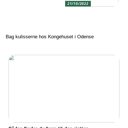
21/10/2022
Sådan finder du frem til
den rigtige
momentnøgle for dig
Bag kulisserne hos Kongehuset i Odense