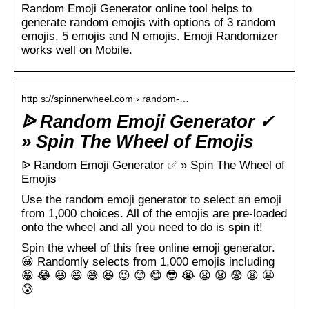
Random Emoji Generator online tool helps to
generate random emojis with options of 3 random
emojis, 5 emojis and N emojis. Emoji Randomizer
works well on Mobile.
http s://spinnerwheel.com › random-…
ᐉ Random Emoji Generator ✓
» Spin The Wheel of Emojis
ᐉ Random Emoji Generator ✅ » Spin The Wheel of
Emojis
Use the random emoji generator to select an emoji
from 1,000 choices. All of the emojis are pre-loaded
onto the wheel and all you need to do is spin it!
Spin the wheel of this free online emoji generator.
😀 Randomly selects from 1,000 emojis including
😁 😂 😃 😄 😅 😆 😉 😊 😋 😎 😭 😦 😧 😨 😩 😬
😰