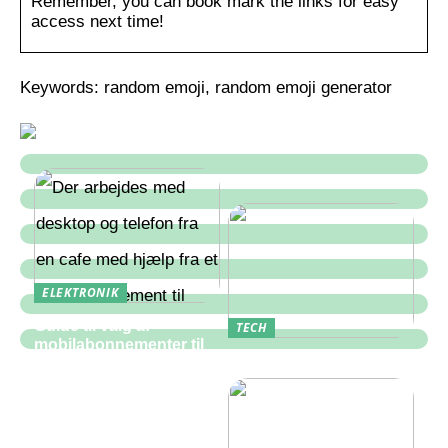
Remember, you can book mark the links for easy
access next time!
Keywords: random emoji, random emoji generator
ELEKTRONIK
Guide til valg af
TECH
mobilabonnementer til
Hvad er en PLC?
erhverv