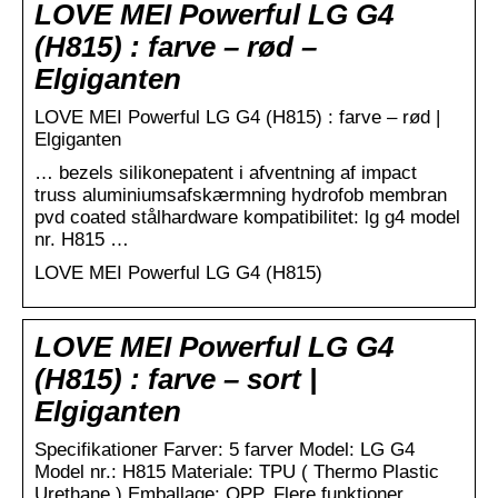
LOVE MEI Powerful LG G4
(H815) : farve – rød –
Elgiganten
LOVE MEI Powerful LG G4 (H815) : farve – rød |
Elgiganten
… bezels silikonepatent i afventning af impact
truss aluminiumsafskærmning hydrofob membran
pvd coated stålhardware kompatibilitet: lg g4 model
nr. H815 …
LOVE MEI Powerful LG G4 (H815)
LOVE MEI Powerful LG G4
(H815) : farve – sort |
Elgiganten
Specifikationer Farver: 5 farver Model: LG G4
Model nr.: H815 Materiale: TPU ( Thermo Plastic
Urethane ) Emballage: OPP. Flere funktioner …