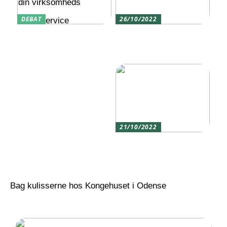
DEBAT
26/10/2022
Hvordan CRM software
Tag på hyggelig
kan forbedre din
vandpibecafé med
virksomheds
vennerne
kundeservice
21/10/2022
Sådan finder du frem til
den rigtige
momentnøgle for dig
Bag kulisserne hos Kongehuset i Odense