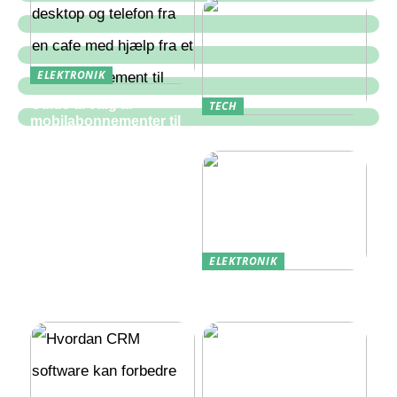
ELEKTRONIK
Guide til valg af
TECH
mobilabonnementer til
Hvad er en PLC?
erhverv
ELEKTRONIK
Udlandstelefoni: Sådan
Holder Du Forbindelsen