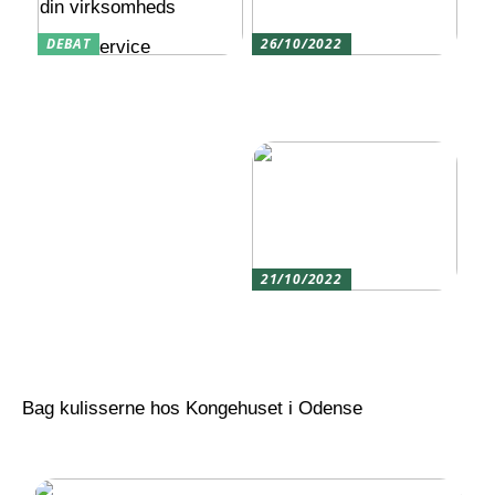
DEBAT
26/10/2022
Hvordan CRM software
Tag på hyggelig
kan forbedre din
vandpibecafé med
virksomheds
vennerne
kundeservice
21/10/2022
Sådan finder du frem til
den rigtige
momentnøgle for dig
Bag kulisserne hos Kongehuset i Odense