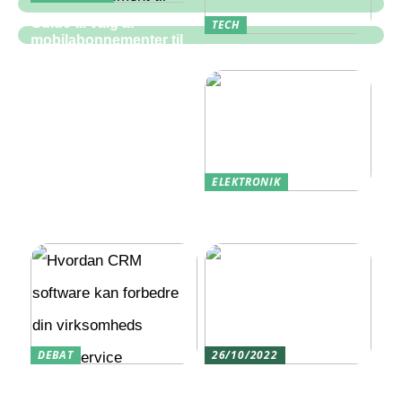
Guide til valg af
TECH
mobilabonnementer til
Hvad er en PLC?
erhverv
ELEKTRONIK
Udlandstelefoni: Sådan
Holder Du Forbindelsen
DEBAT
26/10/2022
Hvordan CRM software
Tag på hyggelig
kan forbedre din
vandpibecafé med