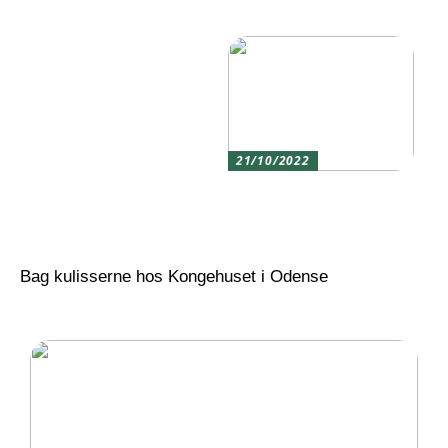
virksomheds
vennerne
kundeservice
21/10/2022
Sådan finder du frem til
den rigtige
momentnøgle for dig
Bag kulisserne hos Kongehuset i Odense