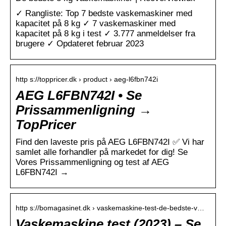
✓ Rangliste: Top 7 bedste vaskemaskiner med
kapacitet på 8 kg ✓ 7 vaskemaskiner med
kapacitet på 8 kg i test ✓ 3.777 anmeldelser fra
brugere ✓ Opdateret februar 2023
http s://toppricer.dk › product › aeg-l6fbn742i
AEG L6FBN742I • Se
Prissammenligning →
TopPricer
Find den laveste pris på AEG L6FBN742I ✅ Vi har
samlet alle forhandler på markedet for dig! Se
Vores Prissammenligning og test af AEG
L6FBN742I →
http s://bomagasinet.dk › vaskemaskine-test-de-bedste-v…
Vaskemaskine test (2023) – Se